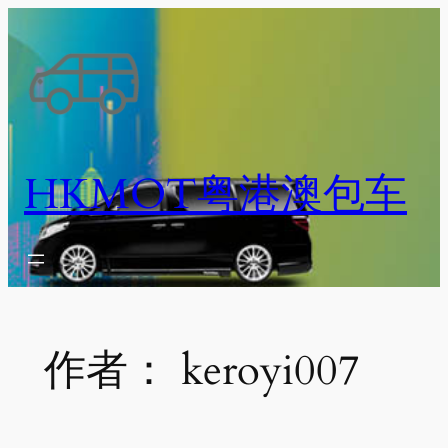
跳
至
内
容
HKMOT粤港澳包车
作者：
keroyi007