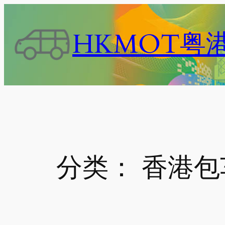
跳
至
HKMOT粤
内
容
分类：
香港包