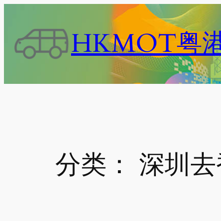
跳
至
HKMOT粤
内
容
分类：
深圳去