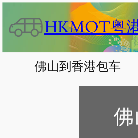
跳
至
HKMOT粤
内
容
佛山到香港包车