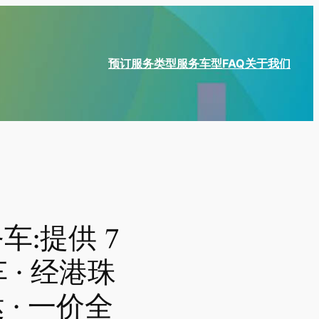
预订
服务类型
服务车型
FAQ
关于我们
:提供 7
· 经港珠
 · 一价全