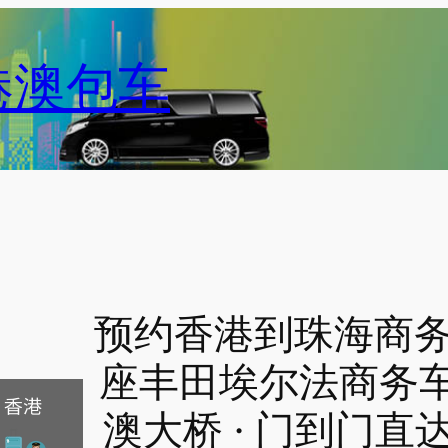
港澳包车
预约香港到珠海商务车
座丰田埃尔法商务车 
澳大桥 · 门到门直达