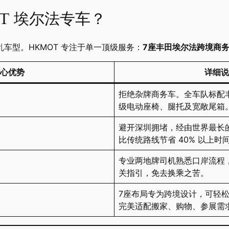
OT 埃尔法专车？
车型。HKMOT 专注于单一顶级服务：
7座丰田埃尔法跨境商
心优势
详细说
拒绝杂牌商务车。全车队标配丰田
级电动座椅、腿托及宽敞尾箱
避开深圳拥堵，经由世界最长
比传统路线节省 40% 以上时
专业两地牌司机熟悉口岸流程
关指引，免去换乘之苦。
7座布局专为跨境设计，可轻
完美适配搬家、购物、参展需