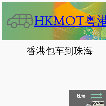
跳
至
HKMOT粤
内
容
香港包车到珠海