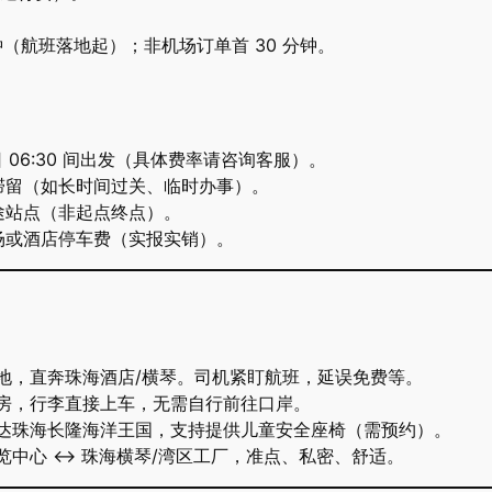
 分钟（航班落地起）；非机场订单首 30 分钟。
– 次日 06:30 间出发（具体费率请咨询客服）。
因滞留（如长时间过关、临时办事）。
中途站点（非起点终点）。
商场或酒店停车费（实报实销）。
落地，直奔珠海酒店/横琴。司机紧盯航班，延误免费等。
退房，行李直接上车，无需自行前往口岸。
发直达珠海长隆海洋王国，支持提供儿童安全座椅（需预约）。
展览中心 ↔ 珠海横琴/湾区工厂，准点、私密、舒适。