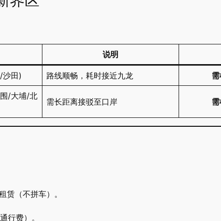
新界区
说明
衣/沙田)
路线顺畅，耗时接近九龙
需
水围/大埔/北
需长距离接驳至口岸
需
车租赁（不拼车）。
通行费）。