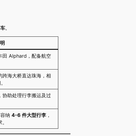
务车
。
明
 Alphard，配备航空
。
的跨海大桥直达珠海，相
间。
，协助处理行李搬运及过
松容纳
4-6 件大型行李
，
求。