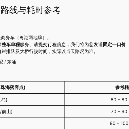
· 路线与耗时参考
7座商务车（粤港两地牌）。
供
整车单程
服务。请提交行程信息，我们将为您发送
固定一口价
、口岸排队及大桥行驶时间，实际以当天路况为准。
 / 东涌
(珠海落客点)
参考耗
工岛)
60 – 8
大/前山)
70 – 9
80 – 10