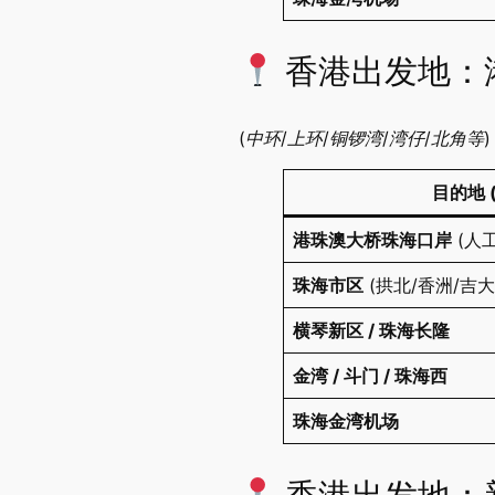
香港出发地：
(中环/上环/铜锣湾/湾仔/北角等)
目的地 
港珠澳大桥珠海口岸
​ (人
珠海市区
​ (拱北/香洲/吉
横琴新区 / 珠海长隆
金湾 / 斗门 / 珠海西
珠海金湾机场