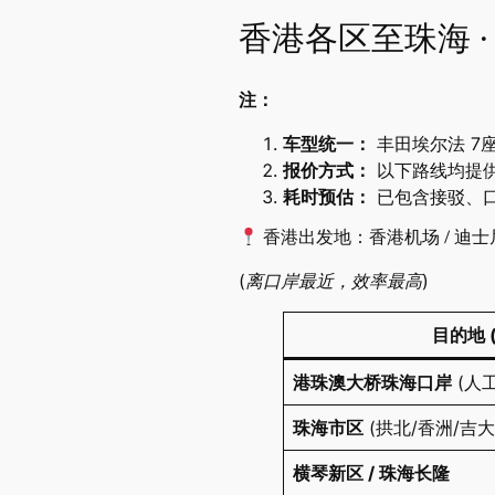
香港各区至珠海 
注：
车型统一：
​ 丰田埃尔法 
报价方式：
​ 以下路线均提
耗时预估：
​ 已包含接驳
香港出发地：香港机场 / 迪士尼
(离口岸最近，效率最高)
目的地 
港珠澳大桥珠海口岸
​ (人
珠海市区
​ (拱北/香洲/吉
横琴新区 / 珠海长隆