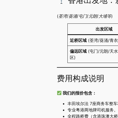
香港出发地：
(荃湾/葵涌/屯门/元朗/大埔等)
出发区域
近桥区域
​ (荃湾/葵涌/青
偏远区域
​ (屯门/元朗/天
区)
费用构成说明
我们的报价包含：
丰田埃尔法 7座商务车整
专业粤港两地牌司机服务。
全程路桥费（含港珠澳大桥