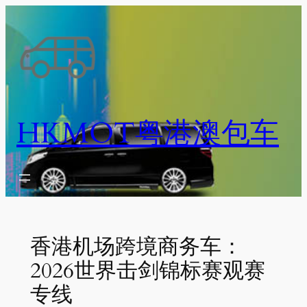
跳
至
内
容
HKMOT粤港澳包车
香港机场跨境商务车：
2026世界击剑锦标赛观赛
专线