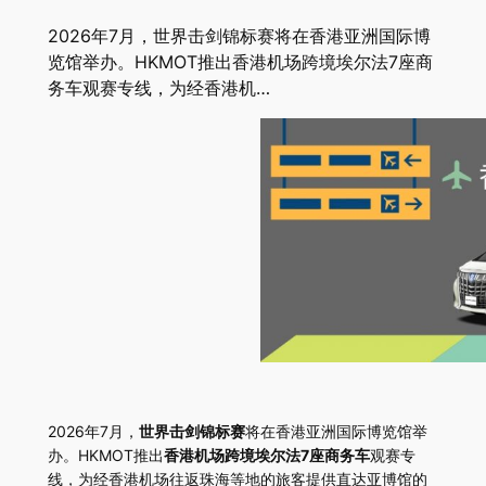
2026年7月，世界击剑锦标赛将在香港亚洲国际博
览馆举办。HKMOT推出香港机场跨境埃尔法7座商
务车观赛专线，为经香港机…
2026年7月，
世界击剑锦标赛
将在香港亚洲国际博览馆举
办。HKMOT推出
香港机场跨境埃尔法7座商务车
观赛专
线，为经香港机场往返珠海等地的旅客提供直达亚博馆的