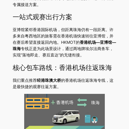
专属接送方案。
一站式观赛出行方案
亚博馆紧邻香港国际机场，但距离珠海仍有一段距离。许
多来自粤西地区的旅客需在香港机场快速转往亚博馆，并
在赛后希望直接返回内地。HKMOT的
香港机场—亚博馆—
珠海
专线正是为此场景设计，通过两地牌埃尔法商务车，
实现“落地即走、赛后直达”的无缝衔接。
核心包车路线：香港机场往返珠海
我们重点推荐
经港珠澳大桥
的香港机场往返珠海专线，这
是最快捷的观赛往返方案。