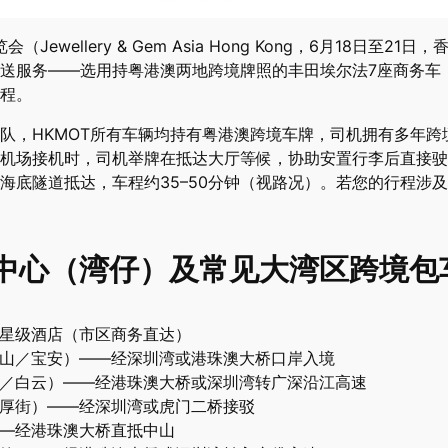
ewellery & Gem Asia Hong Kong，6月18日至
送服务——选用持粤港澳两地跨境牌照的丰田埃尔法7座商务车
程。
队，HKMOT所有车辆均持有粤港澳跨境车牌，司机拥有多年
机场接机时，司机举牌在抵达大厅等候，协助安置行李后直接驶
海底隧道抵达，车程约35–50分钟（视路况）。若您的行程涉
中心（湾仔）及常见大湾区跨境包
仔星级酒店（市区商务直达）
南山／宝安）——经深圳湾或港珠澳大桥口岸入境
城／白云）——经港珠澳大桥或深圳湾转广深沿江高速
／厚街）——经深圳湾或虎门二桥接驳
——经港珠澳大桥直抵中山