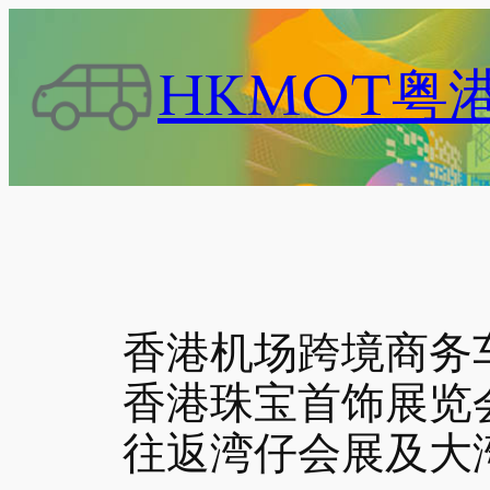
跳
至
HKMOT粤
内
容
香港机场跨境商务车
香港珠宝首饰展览
往返湾仔会展及大