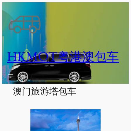
跳
至
内
容
HKMOT粤港澳包车
澳门旅游塔包车