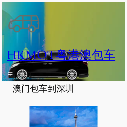
跳
至
内
容
HKMOT粤港澳包车
澳门包车到深圳