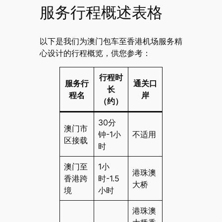
服务行程概述表格
以下是我们为澳门包车至香港机场服务精
心设计的行程概览，供您参考：
行程时
服务行
通关口
长
程名
岸
（约）
30分
澳门市
钟-1小
不适用
区接载
时
澳门至
1小
港珠澳
香港跨
时-1.5
大桥
境
小时
港珠澳