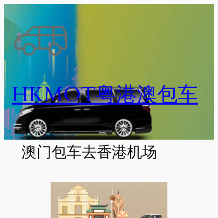
跳
至
内
容
HKMOT粤港澳包车
澳门包车去香港机场