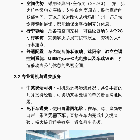
空间优势
：采用经典的7座布局（2+2+3），第二排
为航空级独立座椅，支持多角度调节，提供宽敞的
腿部空间。无论是长途跋涉从机场到广州，还是短
途接驳到展馆，都能确保乘客得到充分休息。
行李容纳
：后备箱空间充裕，可轻松容纳
3-4个28
寸行李箱
，完美解决参展商携带展品、资料的大件
行李痛点。
舒适配置
：车内配备
隐私玻璃、遮阳帘、独立空调
控制系统、USB/Type-C充电接口及车载WiFi
，打
造移动办公与休息的私密空间。
3.2 专业司机与通关服务
中英双语司机
：司机熟悉粤港澳路况，具备丰富的
商务接待经验，可协助乘客处理简单的语言沟通问
题。
免下车通关
：使用
粤港两地牌
，在深圳湾、皇岗等
口岸，乘客
无需下车
，直接在车内完成出入境查
验，极大提升通关效率，避免舟车劳顿。