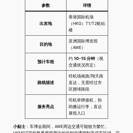
参数
详情
香港国际机场
出发地
（HKG）T1/T2航站
楼
亚洲国际博览馆
目的地
（AWE）
约
10-15 分钟
（视
预计车程
交通状况而定）
经机场南路/翔天路
路线描述
直达，无需经过市
区拥堵路段
司机举牌接机，协
服务亮点
助搬运行李，直达
展馆入口
小贴士
：车博会期间，AWE周边交通可能较为繁忙。
HKMOT司机熟悉展馆周边的临时交通管制及停车区域，可