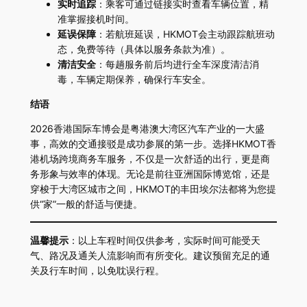
实时追踪
：乘客可通过链接实时查看车辆位置，精
准掌握接机时间。
延误保障
：若航班延误，HKMOT会主动跟踪航班动
态，免费等待（具体以服务条款为准）。
清洁安全
：每趟服务前后均进行全车深度清洁消
毒，车辆定期保养，确保行车安全。
结语
2026香港国际车博会是粤港澳大湾区汽车产业的一大盛
事，高效的交通接驳是成功参展的第一步。选择HKMOT香
港机场跨境商务车服务，不仅是一次舒适的出行，更是商
务形象与效率的体现。无论是前往亚洲国际博览馆，还是
穿梭于大湾区城市之间，HKMOT的丰田埃尔法都将为您提
供“家”一般的舒适与便捷。
温馨提示
：以上车程时间仅供参考，实际时间可能受天
气、路况及通关人流影响而有所变化。建议预留充足的通
关及行车时间，以免耽误行程。