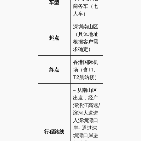
车型
商务车（七
人车）
深圳南山区
（具体地址
起点
根据客户需
求确定）
香港国际机
终点
场（含T1、
T2航站楼）
– 从南山区
出发，经广
深沿江高速/
滨河大道进
入深圳湾口
岸- 通过深
行程路线
圳湾口岸进