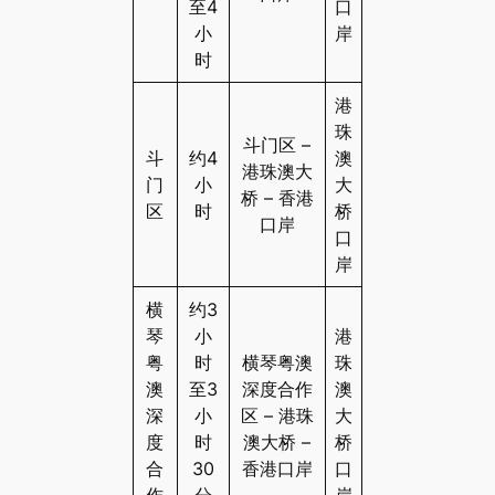
至4
口
小
岸
时
港
珠
斗门区 –
斗
约4
澳
港珠澳大
门
小
大
桥 – 香港
区
时
桥
口岸
口
岸
横
约3
琴
小
港
粤
时
横琴粤澳
珠
澳
至3
深度合作
澳
深
小
区 – 港珠
大
度
时
澳大桥 –
桥
合
30
香港口岸
口
作
分
岸