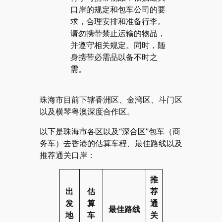
口岸的规定和包车公司的要
求，合理安排和准备行李。
请勿携带禁止运输的物品，
并遵守相关规定。同时，随
身携带必需品以备不时之
需。
珠海市目前下辖香洲区、金湾区、斗门区
以及横琴粤澳深度合作区。
以下是珠海市各区以及“深合区”包车（商
务车）去香港的估算车程、最佳路线以及
推荐通关口岸：
推
出
估
荐
发
算
通
最佳路线
地
车
关