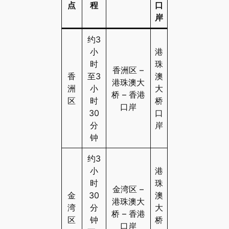
点
程
口
岸
约3
小
港
时
珠
香洲区 –
香
至3
澳
港珠澳大
洲
小
大
桥 – 香港
区
时
桥
口岸
30
口
分
岸
钟
约3
小
港
时
珠
金湾区 –
金
30
澳
港珠澳大
湾
分
大
桥 – 香港
区
钟
桥
口岸